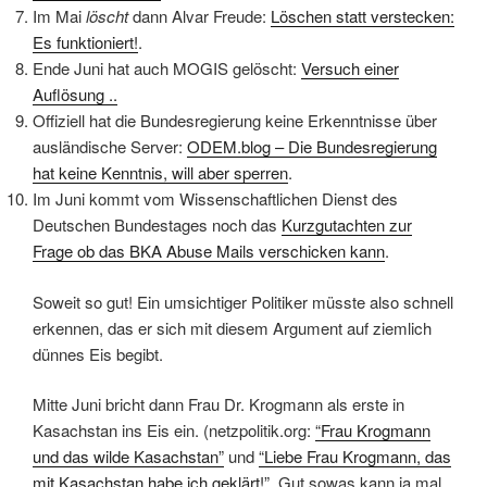
Im Mai
löscht
dann Alvar Freude:
Löschen statt verstecken:
Es funktioniert!
.
Ende Juni hat auch MOGIS gelöscht:
Versuch einer
Auflösung ..
Offiziell hat die Bundesregierung keine Erkenntnisse über
ausländische Server:
ODEM.blog – Die Bundesregierung
hat keine Kenntnis, will aber sperren
.
Im Juni kommt vom Wissenschaftlichen Dienst des
Deutschen Bundestages noch das
Kurzgutachten zur
Frage ob das BKA Abuse Mails verschicken kann
.
Soweit so gut! Ein umsichtiger Politiker müsste also schnell
erkennen, das er sich mit diesem Argument auf ziemlich
dünnes Eis begibt.
Mitte Juni bricht dann Frau Dr. Krogmann als erste in
Kasachstan ins Eis ein. (netzpolitik.org:
“Frau Krogmann
und das wilde Kasachstan”
und
“Liebe Frau Krogmann, das
mit Kasachstan habe ich geklärt!”
. Gut sowas kann ja mal