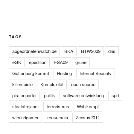
TAGS
abgeordnetenwatch.de
BKA
BTW2009
dns
eGK
epedition
FSA09
grüne
Guttenberg kommt
Hosting
Internet Security
killerspiele
Komplexität
open source
piratenpartei
politik
software entwicklung
spd
staatstrojaner
terrorismus
Wahlkampf
wirsindgamer
zensursula
Zensus2011