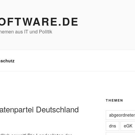
SOFTWARE.DE
emen aus IT und Politik
nschutz
THEMEN
ratenpartei Deutschland
abgeordnete
dns
eGK