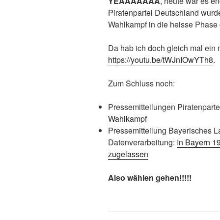
YEAAAAAAA
, heute war es en
Piratenpartei Deutschland wurden
Wahlkampf in die heisse Phase
Da hab ich doch gleich mal ein
https://youtu.be/tWJnIOwYTh8
.
Zum Schluss noch:
Pressemitteilungen Piratenparte
Wahlkampf
Pressemitteilung Bayerisches La
Datenverarbeitung:
In Bayern 1
zugelassen
Also wählen gehen!!!!!