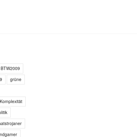
BTW2009
9
grüne
Komplexität
litik
aatstrojaner
indgamer