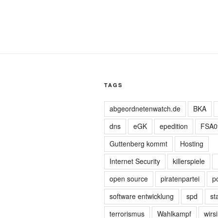
TAGS
abgeordnetenwatch.de
BKA
dns
eGK
epedition
FSA0
Guttenberg kommt
Hosting
Internet Security
killerspiele
open source
piratenpartei
po
software entwicklung
spd
st
terrorismus
Wahlkampf
wirs