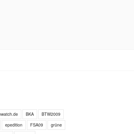
nwatch.de
BKA
BTW2009
epedition
FSA09
grüne