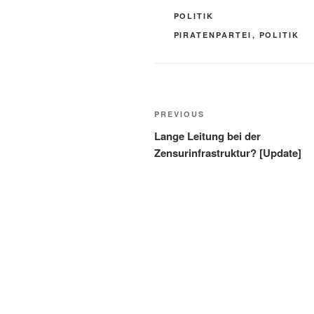
CATEGORIES
POLITIK
TAGS
PIRATENPARTEI
,
POLITIK
Post
Previous
PREVIOUS
navigation
Post
Lange Leitung bei der
Zensurinfrastruktur? [Update]