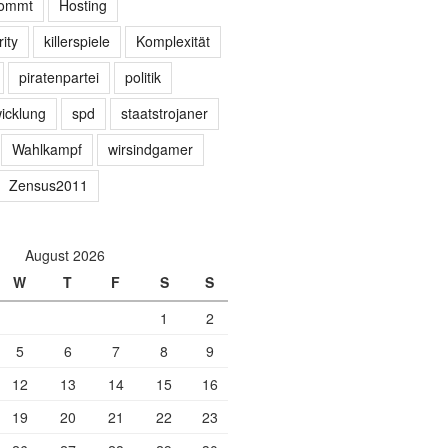
kommt
Hosting
ity
killerspiele
Komplexität
piratenpartei
politik
icklung
spd
staatstrojaner
Wahlkampf
wirsindgamer
Zensus2011
August 2026
W
T
F
S
S
1
2
5
6
7
8
9
12
13
14
15
16
19
20
21
22
23