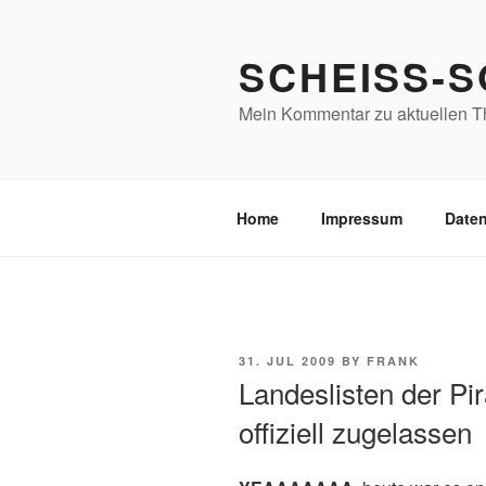
Skip
to
SCHEISS-
content
Mein Kommentar zu aktuellen Th
Home
Impressum
Date
POSTED
31. JUL 2009
BY
FRANK
ON
Landeslisten der Pi
offiziell zugelassen