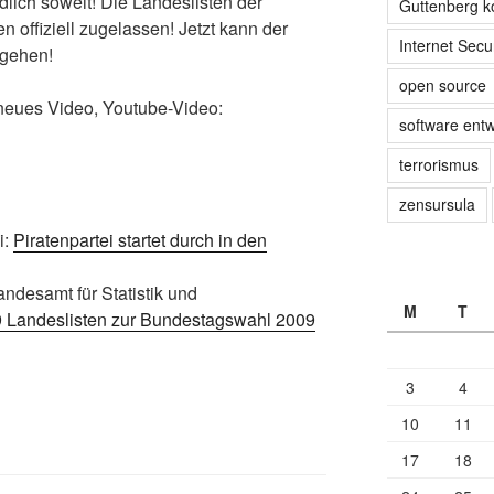
dlich soweit! Die Landeslisten der
Guttenberg 
 offiziell zugelassen! Jetzt kann der
Internet Secur
 gehen!
open source
 neues Video, Youtube-Video:
software entw
terrorismus
zensursula
i:
Piratenpartei startet durch in den
ndesamt für Statistik und
M
T
9 Landeslisten zur Bundestagswahl 2009
3
4
10
11
17
18