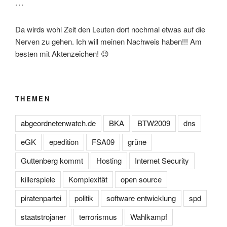
…
Da wirds wohl Zeit den Leuten dort nochmal etwas auf die
Nerven zu gehen. Ich will meinen Nachweis haben!!! Am
besten mit Aktenzeichen! 😉
THEMEN
abgeordnetenwatch.de
BKA
BTW2009
dns
eGK
epedition
FSA09
grüne
Guttenberg kommt
Hosting
Internet Security
killerspiele
Komplexität
open source
piratenpartei
politik
software entwicklung
spd
staatstrojaner
terrorismus
Wahlkampf