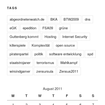
TAGS
abgeordnetenwatch.de
BKA
BTW2009
dns
eGK
epedition
FSA09
grüne
Guttenberg kommt
Hosting
Internet Security
killerspiele
Komplexität
open source
piratenpartei
politik
software entwicklung
spd
staatstrojaner
terrorismus
Wahlkampf
wirsindgamer
zensursula
Zensus2011
August 2011
M
T
W
T
F
S
S
1
2
3
4
5
6
7