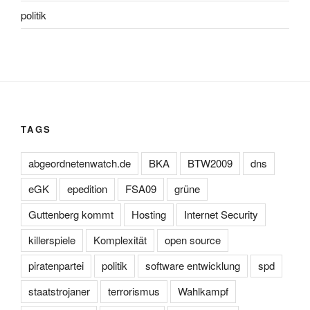
politik
TAGS
abgeordnetenwatch.de
BKA
BTW2009
dns
eGK
epedition
FSA09
grüne
Guttenberg kommt
Hosting
Internet Security
killerspiele
Komplexität
open source
piratenpartei
politik
software entwicklung
spd
staatstrojaner
terrorismus
Wahlkampf