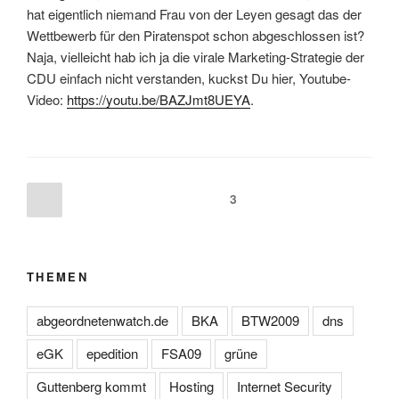
hat eigentlich niemand Frau von der Leyen gesagt das der
Wettbewerb für den Piratenspot schon abgeschlossen ist?
Naja, vielleicht hab ich ja die virale Marketing-Strategie der
CDU einfach nicht verstanden, kuckst Du hier, Youtube-
Video:
https://youtu.be/BAZJmt8UEYA
.
Posts
Previous
Page
3
page
navigation
THEMEN
abgeordnetenwatch.de
BKA
BTW2009
dns
eGK
epedition
FSA09
grüne
Guttenberg kommt
Hosting
Internet Security