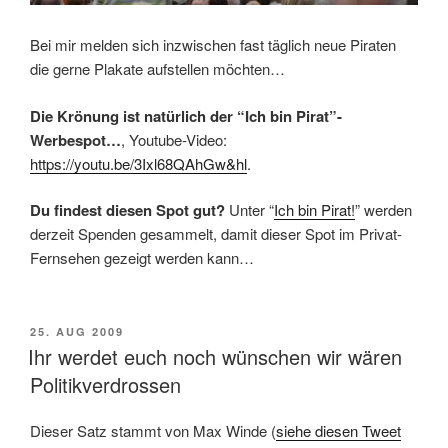
Bei mir melden sich inzwischen fast täglich neue Piraten
die gerne Plakate aufstellen möchten…
Die Krönung ist natürlich der “Ich bin Pirat”-
Werbespot…
, Youtube-Video:
https://youtu.be/3Ixl68QAhGw&hl
.
Du findest diesen Spot gut?
Unter “
Ich bin Pirat!
” werden
derzeit Spenden gesammelt, damit dieser Spot im Privat-
Fernsehen gezeigt werden kann…
POSTED
25. AUG 2009
ON
Ihr werdet euch noch wünschen wir wären
Politikverdrossen
Dieser Satz stammt von Max Winde (
siehe diesen Tweet