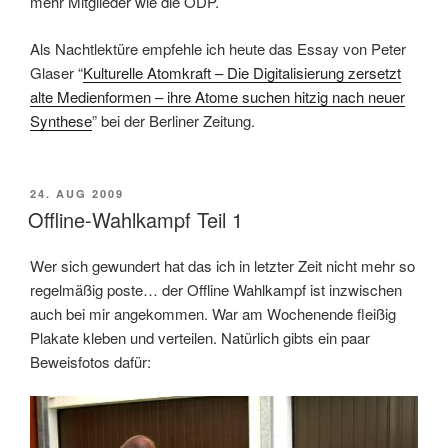
mehr Mitglieder wie die ÖDP.
Als Nachtlektüre empfehle ich heute das Essay von Peter
Glaser “
Kulturelle Atomkraft – Die Digitalisierung zersetzt
alte Medienformen – ihre Atome suchen hitzig nach neuer
Synthese
” bei der Berliner Zeitung.
POSTED
24. AUG 2009
ON
Offline-Wahlkampf Teil 1
Wer sich gewundert hat das ich in letzter Zeit nicht mehr so
regelmäßig poste… der Offline Wahlkampf ist inzwischen
auch bei mir angekommen. War am Wochenende fleißig
Plakate kleben und verteilen. Natürlich gibts ein paar
Beweisfotos dafür: