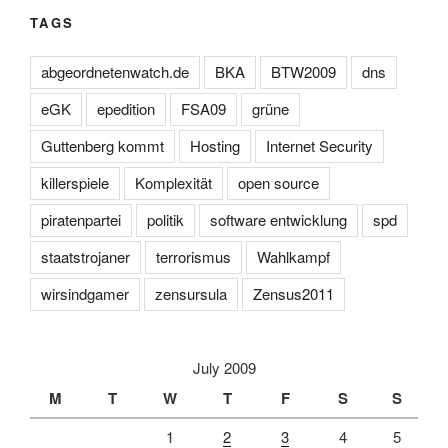
TAGS
abgeordnetenwatch.de
BKA
BTW2009
dns
eGK
epedition
FSA09
grüne
Guttenberg kommt
Hosting
Internet Security
killerspiele
Komplexität
open source
piratenpartei
politik
software entwicklung
spd
staatstrojaner
terrorismus
Wahlkampf
wirsindgamer
zensursula
Zensus2011
July 2009
M
T
W
T
F
S
S
1
2
3
4
5