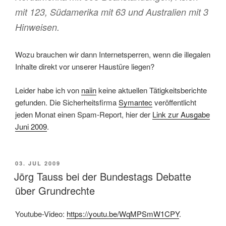
mit 123, Südamerika mit 63 und Australien mit 3
Hinweisen.
Wozu brauchen wir dann Internetsperren, wenn die illegalen
Inhalte direkt vor unserer Haustüre liegen?
Leider habe ich von
naiin
keine aktuellen Tätigkeitsberichte
gefunden. Die Sicherheitsfirma
Symantec
veröffentlicht
jeden Monat einen Spam-Report, hier der
Link zur Ausgabe
Juni 2009
.
POSTED
03. JUL 2009
ON
Jörg Tauss bei der Bundestags Debatte
über Grundrechte
Youtube-Video:
https://youtu.be/WqMPSmW1CPY
.