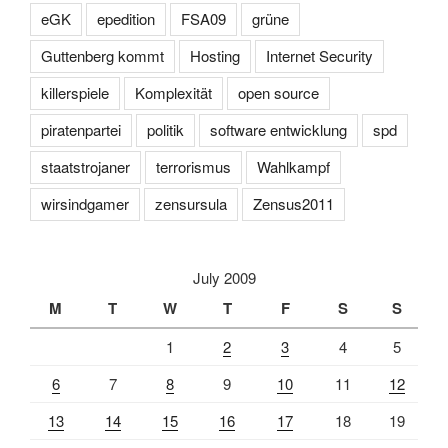
eGK
epedition
FSA09
grüne
Guttenberg kommt
Hosting
Internet Security
killerspiele
Komplexität
open source
piratenpartei
politik
software entwicklung
spd
staatstrojaner
terrorismus
Wahlkampf
wirsindgamer
zensursula
Zensus2011
July 2009
M
T
W
T
F
S
S
1
2
3
4
5
6
7
8
9
10
11
12
13
14
15
16
17
18
19