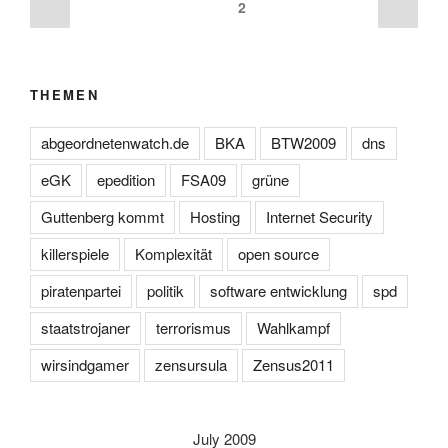
Posts
Previous
Next
Page
2
page
page
navigation
THEMEN
abgeordnetenwatch.de
BKA
BTW2009
dns
eGK
epedition
FSA09
grüne
Guttenberg kommt
Hosting
Internet Security
killerspiele
Komplexität
open source
piratenpartei
politik
software entwicklung
spd
staatstrojaner
terrorismus
Wahlkampf
wirsindgamer
zensursula
Zensus2011
July 2009