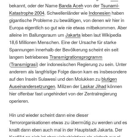
bekannt, oder der Name
Banda Aceh
von der
Tsunami-
Katastrophe 2004
. Schwellenländer wie
Indonesien
haben
gigantische Probleme zu bewältigen, von denen wir hier in
Europa eigentlich so gut wie nie etwas mitbekommen. Aber
alleine im Ballungsraum um
Jakarta
leben laut Wikipedia
18,6 Millionen Menschen. Eine der Ursache für starke
Spannungen innerhalb der Bevölkerung scheint ein seit
langem betriebenes
Transmigrationsprogramm
(
Transmigrasi
) der indonesischen Regierung zu sein. Unter
anderem als langfristige Folge davon kam es insbesondere
auf den Inseln Sulawesi und den Molukken zu
blutigen
Auseinandersetzungen
. Milizen der
Laskar Jihad
können
hier offenbar fast ungehindert von der Zentralregierung
operieren.
Hin und wieder scheint dann eine dieser
Terrororganisationen etwas zu übermütig zu werden und es
knallt dann eben auch mal in der Hauptstadt Jakarta. Der
Konflikt an sich ist aber vielschichtiger als einfach nur
al-