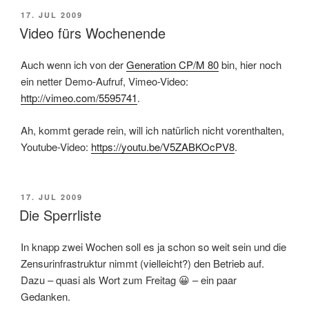
POSTED
17. JUL 2009
ON
Video fürs Wochenende
Auch wenn ich von der
Generation CP/M 80
bin, hier noch
ein netter Demo-Aufruf, Vimeo-Video:
http://vimeo.com/5595741
.
Ah, kommt gerade rein, will ich natürlich nicht vorenthalten,
Youtube-Video:
https://youtu.be/V5ZABKOcPV8
.
POSTED
17. JUL 2009
ON
Die Sperrliste
In knapp zwei Wochen soll es ja schon so weit sein und die
Zensurinfrastruktur nimmt (vielleicht?) den Betrieb auf.
Dazu – quasi als Wort zum Freitag 😀 – ein paar
Gedanken.